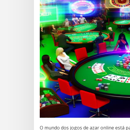
O mundo dos jogos de azar online está 