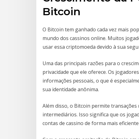
Bitcoin
O Bitcoin tem ganhado cada vez mais pop
mundo dos cassinos online. Muitos jogad
usar essa criptomoeda devido à sua segur
Uma das principais razões para o crescim
privacidade que ele oferece. Os jogadore
informações pessoais, o que é especialm
sua identidade anônima.
Além disso, o Bitcoin permite transações
intermediários. Isso significa que os jo
contas de cassino de forma mais eficiente