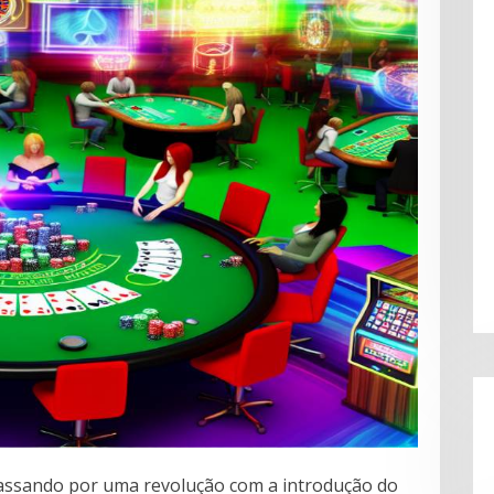
passando por uma revolução com a introdução do