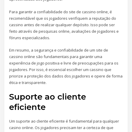
Para garantir a confiabilidade do site de cassino online, é
recomendável que os jogadores verifiquem a reputação do
cassino antes de realizar qualquer depósito. Isso pode ser
feito através de pesquisas online, avaliações de jogadores e
fóruns especializados.
Em resumo, a segurança e confiabilidade de um site de
cassino online são fundamentais para garantir uma
experiência de jogo positiva e livre de preocupações para os
jogadores. Por isso, é essencial escolher um cassino que
priorize a proteção dos dados dos jogadores e opere de forma
ética e transparente.
Suporte ao cliente
eficiente
Um suporte ao cliente eficiente é fundamental para qualquer
casino online. Os jogadores precisam ter a certeza de que