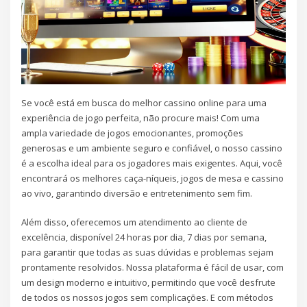
Se você está em busca do melhor cassino online para uma
experiência de jogo perfeita, não procure mais! Com uma
ampla variedade de jogos emocionantes, promoções
generosas e um ambiente seguro e confiável, o nosso cassino
é a escolha ideal para os jogadores mais exigentes. Aqui, você
encontrará os melhores caça-níqueis, jogos de mesa e cassino
ao vivo, garantindo diversão e entretenimento sem fim.
Além disso, oferecemos um atendimento ao cliente de
excelência, disponível 24 horas por dia, 7 dias por semana,
para garantir que todas as suas dúvidas e problemas sejam
prontamente resolvidos. Nossa plataforma é fácil de usar, com
um design moderno e intuitivo, permitindo que você desfrute
de todos os nossos jogos sem complicações. E com métodos