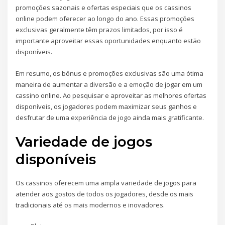
promoções sazonais e ofertas especiais que os cassinos
online podem oferecer ao longo do ano. Essas promoções
exclusivas geralmente têm prazos limitados, por isso é
importante aproveitar essas oportunidades enquanto estão
disponíveis.
Em resumo, os bônus e promoções exclusivas são uma ótima
maneira de aumentar a diversão e a emoção de jogar em um
cassino online. Ao pesquisar e aproveitar as melhores ofertas
disponíveis, os jogadores podem maximizar seus ganhos e
desfrutar de uma experiência de jogo ainda mais gratificante.
Variedade de jogos
disponíveis
Os cassinos oferecem uma ampla variedade de jogos para
atender aos gostos de todos os jogadores, desde os mais
tradicionais até os mais modernos e inovadores.