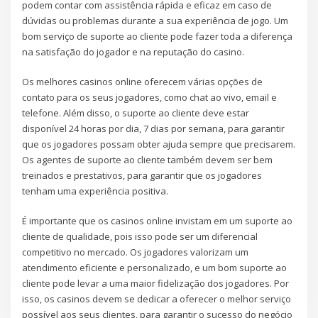
podem contar com assistência rápida e eficaz em caso de
dúvidas ou problemas durante a sua experiência de jogo. Um
bom serviço de suporte ao cliente pode fazer toda a diferença
na satisfação do jogador e na reputação do casino.
Os melhores casinos online oferecem várias opções de
contato para os seus jogadores, como chat ao vivo, email e
telefone. Além disso, o suporte ao cliente deve estar
disponível 24 horas por dia, 7 dias por semana, para garantir
que os jogadores possam obter ajuda sempre que precisarem.
Os agentes de suporte ao cliente também devem ser bem
treinados e prestativos, para garantir que os jogadores
tenham uma experiência positiva.
É importante que os casinos online invistam em um suporte ao
cliente de qualidade, pois isso pode ser um diferencial
competitivo no mercado. Os jogadores valorizam um
atendimento eficiente e personalizado, e um bom suporte ao
cliente pode levar a uma maior fidelização dos jogadores. Por
isso, os casinos devem se dedicar a oferecer o melhor serviço
possível aos seus clientes, para garantir o sucesso do negócio