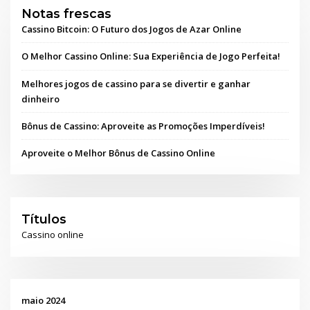
Notas frescas
Cassino Bitcoin: O Futuro dos Jogos de Azar Online
O Melhor Cassino Online: Sua Experiência de Jogo Perfeita!
Melhores jogos de cassino para se divertir e ganhar
dinheiro
Bônus de Cassino: Aproveite as Promoções Imperdíveis!
Aproveite o Melhor Bônus de Cassino Online
Títulos
Cassino online
maio 2024