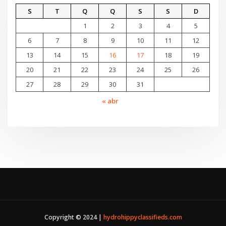
S
T
Q
Q
S
S
D
1
2
3
4
5
6
7
8
9
10
11
12
13
14
15
16
17
18
19
20
21
22
23
24
25
26
27
28
29
30
31
« abr
Copyright © 2024 |
hydrohippyclassifieds.com