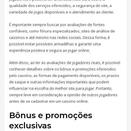
qualidade dos serviços oferecidos, a segurança do site, a
variedade de jogos disponíveis e o atendimento ao cliente.
É importante sempre buscar por avaliações de fontes
confiáveis, como fóruns especializados, sites de análise de
cassinos e até mesmo nas redes sociais. Dessa forma, é
possível evitar possíveis armadilhas e garantir uma
experiência positiva e segura ao jogar online.
Além disso, ao ler as avaliações de jogadores reais, é possível
conhecer detalhes sobre os bônus e promoções oferecidos
pelo cassino, as formas de pagamento disponíveis, os prazos
de saque e outras informações importantes que podem
influenciar na escolha do melhor site para jogar. Portanto,
sempre leve em consideração a opinião de outros jogadores
antes de se cadastrar em um cassino online.
Bônus e promoções
exclusivas