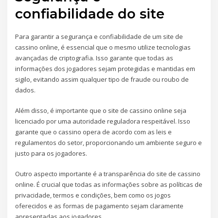
confiabilidade do site
Para garantir a segurança e confiabilidade de um site de
cassino online, é essencial que o mesmo utilize tecnologias
avançadas de criptografia. Isso garante que todas as
informações dos jogadores sejam protegidas e mantidas em
sigilo, evitando assim qualquer tipo de fraude ou roubo de
dados.
Além disso, é importante que o site de cassino online seja
licenciado por uma autoridade reguladora respeitável. Isso
garante que o cassino opera de acordo com as leis e
regulamentos do setor, proporcionando um ambiente seguro e
justo para os jogadores.
Outro aspecto importante é a transparência do site de cassino
online. É crucial que todas as informações sobre as políticas de
privacidade, termos e condições, bem como os jogos
oferecidos e as formas de pagamento sejam claramente
apresentadas aos jogadores.