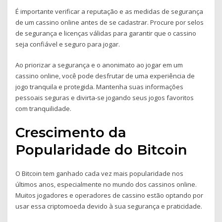
É importante verificar a reputação e as medidas de segurança
de um cassino online antes de se cadastrar. Procure por selos
de segurança e licenças válidas para garantir que o cassino
seja confiável e seguro para jogar.
Ao priorizar a segurança e o anonimato ao jogar em um
cassino online, você pode desfrutar de uma experiência de
jogo tranquila e protegida. Mantenha suas informações
pessoais seguras e divirta-se jogando seus jogos favoritos
com tranquilidade.
Crescimento da
Popularidade do Bitcoin
O Bitcoin tem ganhado cada vez mais popularidade nos
últimos anos, especialmente no mundo dos cassinos online.
Muitos jogadores e operadores de cassino estão optando por
usar essa criptomoeda devido à sua segurança e praticidade.