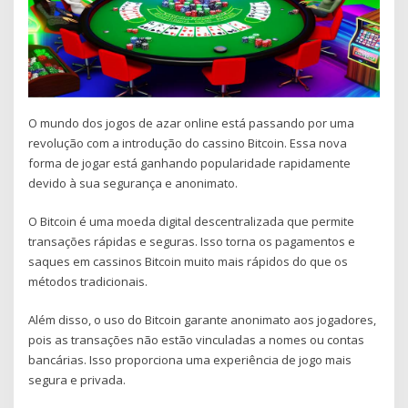
O mundo dos jogos de azar online está passando por uma
revolução com a introdução do cassino Bitcoin. Essa nova
forma de jogar está ganhando popularidade rapidamente
devido à sua segurança e anonimato.
O Bitcoin é uma moeda digital descentralizada que permite
transações rápidas e seguras. Isso torna os pagamentos e
saques em cassinos Bitcoin muito mais rápidos do que os
métodos tradicionais.
Além disso, o uso do Bitcoin garante anonimato aos jogadores,
pois as transações não estão vinculadas a nomes ou contas
bancárias. Isso proporciona uma experiência de jogo mais
segura e privada.