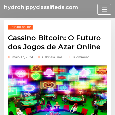
Skip
hydrohippyclassifieds.com
to
content
Cassino online
Cassino Bitcoin: O Futuro
dos Jogos de Azar Online
maio 17, 2024
Gabriela Lima
0 Comment