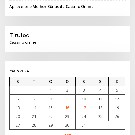
Aproveite o Melhor Bônus de Cassino Online
Títulos
Cassino online
maio 2024
S
T
Q
Q
S
S
D
1
2
3
4
5
6
7
8
9
10
11
12
13
14
15
16
17
18
19
20
21
22
23
24
25
26
27
28
29
30
31
« abr