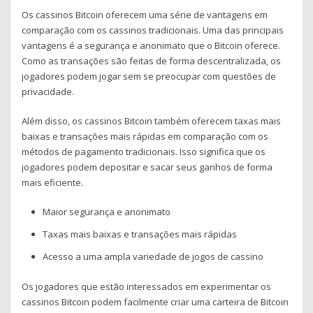
Os cassinos Bitcoin oferecem uma série de vantagens em
comparação com os cassinos tradicionais. Uma das principais
vantagens é a segurança e anonimato que o Bitcoin oferece.
Como as transações são feitas de forma descentralizada, os
jogadores podem jogar sem se preocupar com questões de
privacidade.
Além disso, os cassinos Bitcoin também oferecem taxas mais
baixas e transações mais rápidas em comparação com os
métodos de pagamento tradicionais. Isso significa que os
jogadores podem depositar e sacar seus ganhos de forma
mais eficiente.
Maior segurança e anonimato
Taxas mais baixas e transações mais rápidas
Acesso a uma ampla variedade de jogos de cassino
Os jogadores que estão interessados em experimentar os
cassinos Bitcoin podem facilmente criar uma carteira de Bitcoin