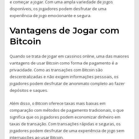
e começar a jogar. Com uma ampla variedade de jogos
disponíveis, os jogadores podem desfrutar de uma
experiência de jogo emocionante e segura.
Vantagens de Jogar com
Bitcoin
Quando se trata de jogar em cassinos online, uma das maiores
vantagens de usar Bitcoin como forma de pagamento é a
privacidade. Como as transações com Bitcoin são
descentralizadas e não exigem informações pessoais, os
jogadores podem desfrutar de anonimato completo ao fazer
depósitos e saques.
Além disso, o Bitcoin oferece taxas mais baixas em
comparação com métodos de pagamento tradicionais, o que
significa que os jogadores podem economizar dinheiro em
taxas de transação. Com transações rápidas e seguras, os
jogadores podem desfrutar de uma experiência de jogo sem
interrupções ao usar Bitcoin.